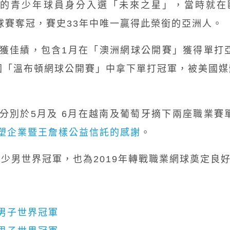
歲的青少年球員身分入選「未來之星」，當時就在歐洲最
）少年網球賽奪冠，賽史33年中唯一贏得此榮銜的亞洲人。
獲佳績，包含1月在「澳洲網球公開賽」獲得單打
溫布頓網球公開賽」中拿下單打冠軍，被美國媒體《T
分別於5月及 6月在越南及葡萄牙摘下兩座職業賽
塑企業暨王詹樣公益信託的感謝
。
青少男世界冠軍，也為2019年轉戰職業網球奠定良
年男子世界冠軍