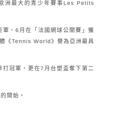
大的青少年賽事Les Petits
亞軍、6月在「法國網球公開賽」獲
ennis World》譽為亞洲最具
單打冠軍，更在7月台塑盃奪下第二
好的開始。