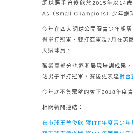
網球選手曾俊欣於2015年以14
As（Small Champions
今年在四大網球公開賽青少年組屢
得單打冠軍、雙打亞軍及7月在英國「
天賦球員。
職業賽部分也逐漸展現培訓成果，
站男子單打冠軍，賽後更表達
對台
今年底不負眾望的奪下2018年度
相關新聞連結：
夜市球王曾俊欣 獲ITF年度青少