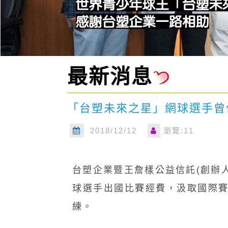
最新消息
「台塑未來之星」網球選手曾俊
2018/12/12
瀏覽:11
台塑企業暨王詹樣公益信託
(創辦
球選手出國比賽經費，汲取國際賽
練。