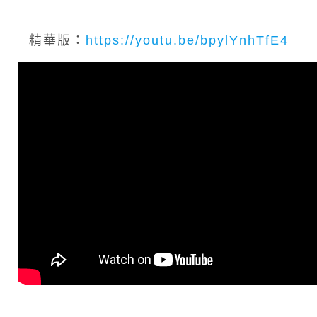
精華版：
https://youtu.be/bpylYnhTfE4