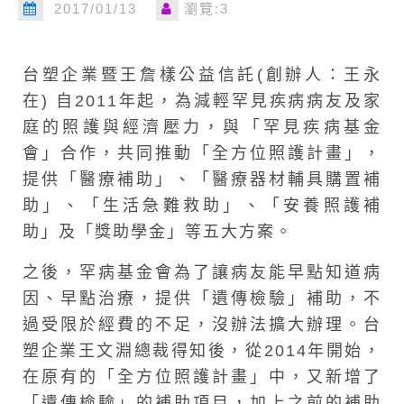
2017/01/13
瀏覽:3
台塑企業暨王詹樣公益信託
(創辦人：王永
在)
自2011年起，為減輕罕見疾病病友及家
庭的照護與經濟壓力，與「罕見疾病基金
會」合作，共同推動「全方位照護計畫」，
提供「醫療補助」、「醫療器材輔具購置補
助」、「生活急難救助」、「安養照護補
助」及「獎助學金」等五大方案。
之後，罕病基金會為了讓病友能早點知道病
因、早點治療，提供「遺傳檢驗」補助，不
過受限於經費的不足，沒辦法擴大辦理。台
塑企業王文淵總裁得知後，從2014年開始，
在原有的「全方位照護計畫」中，又新增了
「遺傳檢驗」的補助項目，加上之前的補助