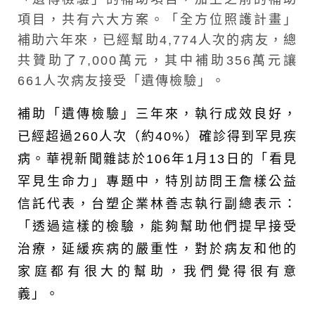
項目，共有六大方案。「全方位照護計畫」
補助六年來，已經幫助4,774人次的病友，總
共贊助了7,000萬元，其中補助356萬元讓
661人次病友接受「遺傳檢驗」。
補助
「遺傳檢驗」三年來，執行成效良好，
已經
超過260人次（約40%）確診得到罕見疾
病。華視新聞雜誌於106年1月13日的
「看見
罕見生命力」專題中，
特別訪問王詹樣公益
信託代表，台塑企業林善志執行副總表示：
「
透過這樣的檢驗，能夠幫助他們提早接受
治療，延緩疾病的嚴重性，對於病友和他的
家庭都有很大的幫助，我們覺得很有意
義
」
。