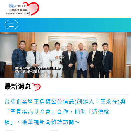
最新消息
台塑企業暨王詹樣公益信託(創辦人：王永在)與
「罕見疾病基金會」合作，補助「遺傳檢
驗」，獲華視新聞雜誌訪問～