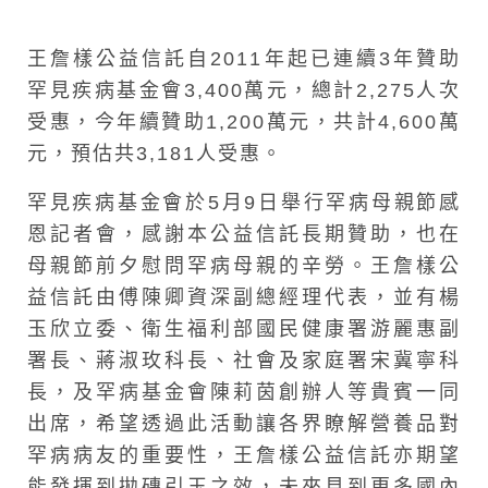
王詹樣公益信託自2011年起已連續3年贊助
罕見疾病基金會3,400萬元，總計2,275人次
受惠，今年續贊助1,200萬元，共計4,600萬
元，預估共3,181人受惠。
罕見疾病基金會於5月9日舉行罕病母親節感
恩記者會，感謝本公益信託長期贊助，也在
母親節前夕慰問罕病母親的辛勞。王詹樣公
益信託由傅陳卿資深副總經理代表，並有楊
玉欣立委、衛生福利部國民健康署游麗惠副
署長、蔣淑玫科長、社會及家庭署宋冀寧科
長，及罕病基金會陳莉茵創辦人等貴賓一同
出席，希望透過此活動讓各界瞭解營養品對
罕病病友的重要性，王詹樣公益信託亦期望
能發揮到拋磚引玉之效，未來見到更多國內