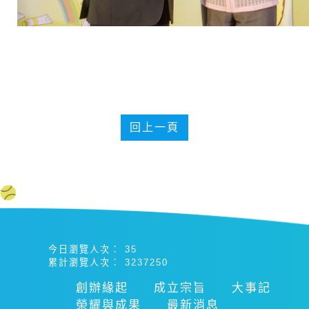
回上一頁
今日瀏覽人次：
35
累計瀏覽人次：
3237250
創辦緣起
成立宗旨
大事記
榮耀與成果
最新消息