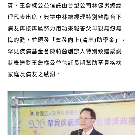
賓，王詹樣公益信託由台塑公司林健男總經
理代表出席，典禮中林總經理特別勉勵台下
病友再接再厲努力用功來報答父母親無怨無
悔的愛，並頒發「奮發向上(清寒)助學金」。
罕見疾病基金會陳莉茵創辦人特別致贈感謝
狀表達對王詹樣公益信託長期幫助罕見疾病
家庭及病友之感謝
。