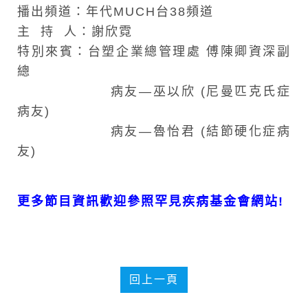
播出頻道：年代MUCH台38頻道
主 持 人：謝欣霓
特別來賓：台塑企業總管理處 傅陳卿資深副
總
病友—巫以欣 (尼曼匹克氏症
病友)
病友—魯怡君 (結節硬化症病
友)
更多節目資訊歡迎參照罕見疾病基金會網站!
回上一頁