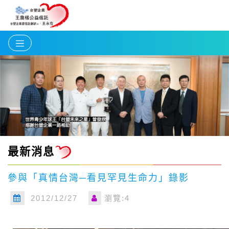
最新消息
參與「真情台灣─看見罕見生命力」錄影
2012/12/27
瀏覽:4