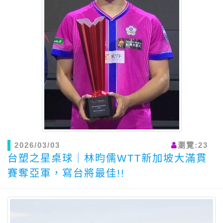
2026/03/03
瀏覽:23
台塑之星桌球｜林昀儒WTT新加坡大滿貫
賽奪亞軍，寫台將最佳!!