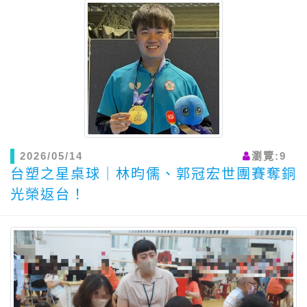
2026/05/14
瀏覽:9
台塑之星桌球｜林昀儒、郭冠宏世團賽奪銅
光榮返台！