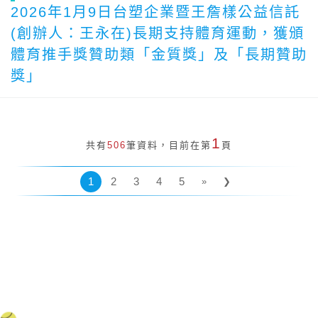
2026年1月9日台塑企業暨王詹樣公益信託
(創辦人：王永在)長期支持體育運動，獲頒
體育推手獎贊助類「金質獎」及「長期贊助
獎」
1
共有
506
筆資料，目前在第
頁
1
2
3
4
5
»
❯