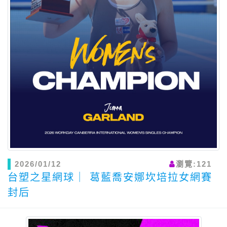
2026/01/12
瀏覽:121
台塑之星網球｜ 葛藍喬安娜坎培拉女網賽
封后