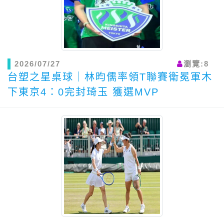
2026/07/27
瀏覽:8
台塑之星桌球｜林昀儒率領T聯賽衛冕軍木
下東京4：0完封琦玉 獲選MVP