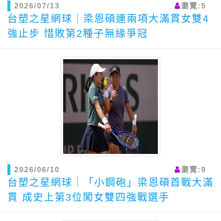
2026/07/13
瀏覽:5
台塑之星網球｜梁恩碩連兩項大滿貫女雙4
強止步 惜敗第2種子無緣爭冠
2026/06/10
瀏覽:9
台塑之星網球｜「小鋼砲」梁恩碩首戰大滿
貫 成史上第3位闖女雙四強戰選手