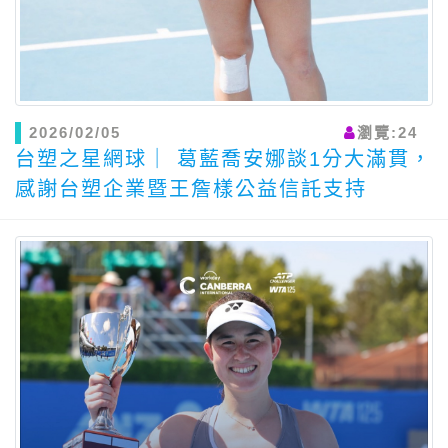
2026/02/05
瀏覽:24
台塑之星網球｜ 葛藍喬安娜談1分大滿貫，
感謝台塑企業暨王詹樣公益信託支持